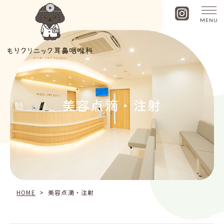
MENU
美
容
点
滴・
注
射
美容点滴・注射
HOME
>
美容点滴・注射