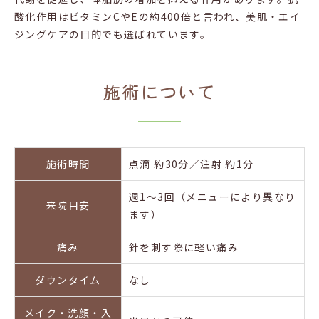
酸化作用はビタミンCやEの約400倍と言われ、美肌・エイ
ジングケアの目的でも選ばれています。
施術について
施術
時間
点滴 約30分／注射 約1分
週1〜3回（メニューにより異なり
来院
目安
ます）
痛み
針を刺す際に軽い痛み
ダウン
タイム
なし
メイク・洗顔・入