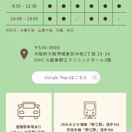
9:30 – 12:30
●
●
●
●
●
●
16:00 – 19:00
●
●
／
●
●
／
休診日：水曜午後、土曜午後、日曜、祝日
〒536-0005
大阪府大阪市
城東区中央2丁目 15-14
GHビル城東野江クリニックモール3階
Google Mapsはこちら
JRおおさか東線「野江駅」徒歩4分
提携駐車場あり
京阪本線「野江駅」徒歩4分
「タイムズ成育1丁目」