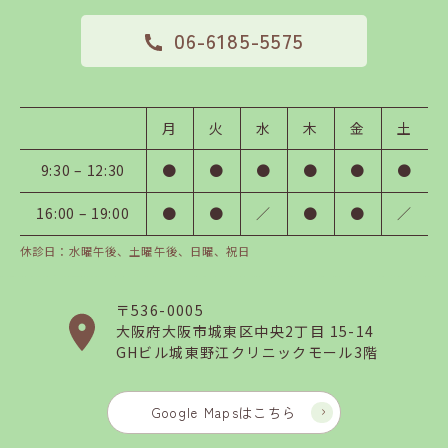
06-6185-5575
月
火
水
木
金
土
9:30 – 12:30
●
●
●
●
●
●
16:00 – 19:00
●
●
／
●
●
／
休診日：水曜午後、土曜午後、日曜、祝日
〒536-0005
大阪府大阪市
城東区中央2丁目 15-14
GHビル城東野江クリニックモール3階
Google Mapsはこちら