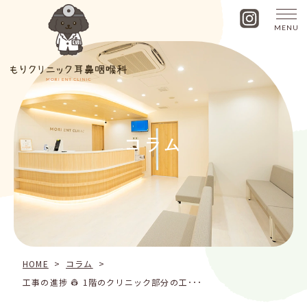
MENU
工
事
の
進
捗
👷
1
コラム
階
の
ク
リ
ニ
ッ
ク
部
分
HOME
>
コラム
>
の
工事の進捗 👷 1階のクリニック部分の工･･･
工
事