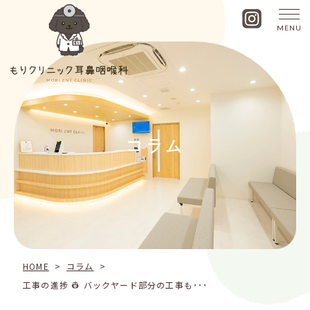
MENU
工
事
の
進
捗
👷
バ
コラム
ッ
ク
ヤ
ー
ド
部
分
の
工
HOME
>
コラム
>
事
工事の進捗 👷 バックヤード部分の工事も･･･
も
進