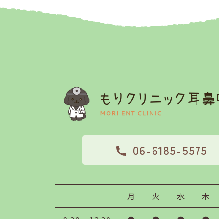
06-6185-5575
月
火
水
木