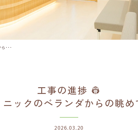
ら
の
眺
め
で
す
ら･･･
工事の進捗 👷
リニックのベランダからの眺め
2026.03.20