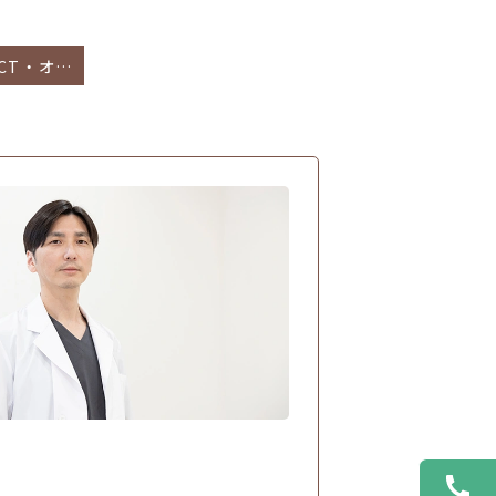
工事の進捗 👷 CT・オージオスペース・検査室・診察室の様子