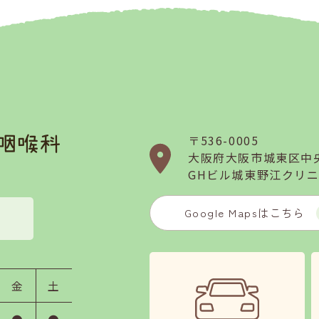
〒536-0005
大阪府大阪市
城東区中央
GHビル城東野江クリニ
Google Mapsはこちら
金
土