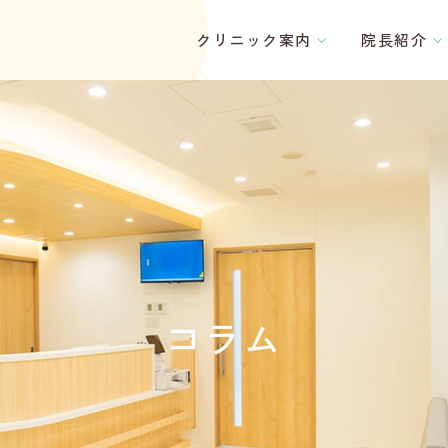
クリニック案内
院長紹介
工
事
の
進
捗
👷
ク
リ
ニ
ッ
ク
の
コラム
ベ
ラ
ン
ダ
か