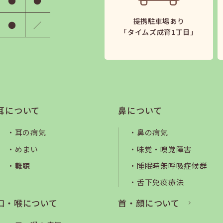
●
●
提携駐車場あり
●
／
「タイムズ成育1丁目」
耳について
鼻について
耳の病気
鼻の病気
めまい
味覚・嗅覚障害
難聴
睡眠時無呼吸症候群
舌下免疫療法
口・喉について
首・顔について